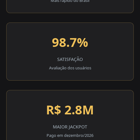
Mais rápido do Brasil
98.7%
SATISFAÇÃO
Avaliação dos usuários
R$ 2.8M
MAIOR JACKPOT
Pago em dezembro/2026