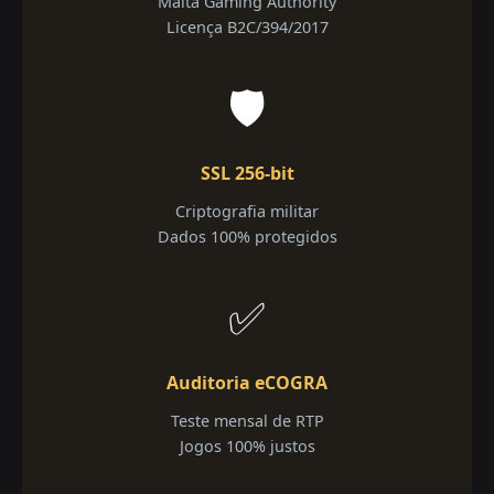
Malta Gaming Authority
Licença B2C/394/2017
🛡️
SSL 256-bit
Criptografia militar
Dados 100% protegidos
✅
Auditoria eCOGRA
Teste mensal de RTP
Jogos 100% justos