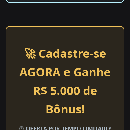
🚀 Cadastre-se
AGORA e Ganhe
R$ 5.000 de
Bônus!
⏰
OFERTA POR TEMPO LIMITADO!