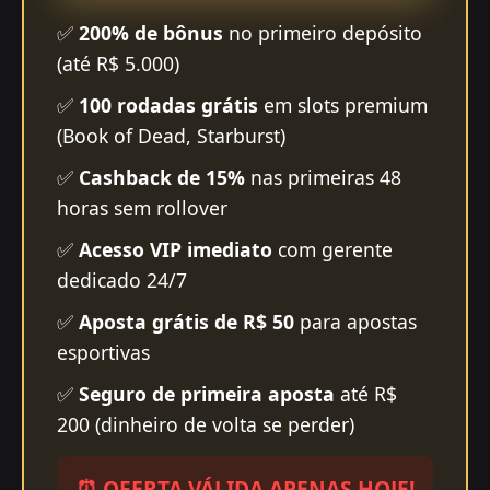
✅
200% de bônus
no primeiro depósito
(até R$ 5.000)
✅
100 rodadas grátis
em slots premium
(Book of Dead, Starburst)
✅
Cashback de 15%
nas primeiras 48
horas sem rollover
✅
Acesso VIP imediato
com gerente
dedicado 24/7
✅
Aposta grátis de R$ 50
para apostas
esportivas
✅
Seguro de primeira aposta
até R$
200 (dinheiro de volta se perder)
⏰ OFERTA VÁLIDA APENAS HOJE!