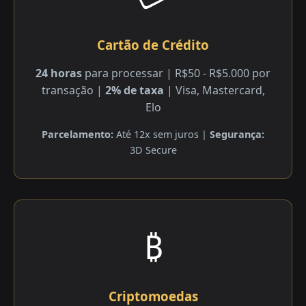
Cartão de Crédito
24 horas
para processar | R$50 - R$5.000 por
transação |
2% de taxa
| Visa, Mastercard,
Elo
Parcelamento:
Até 12x sem juros |
Segurança:
3D Secure
₿
Criptomoedas