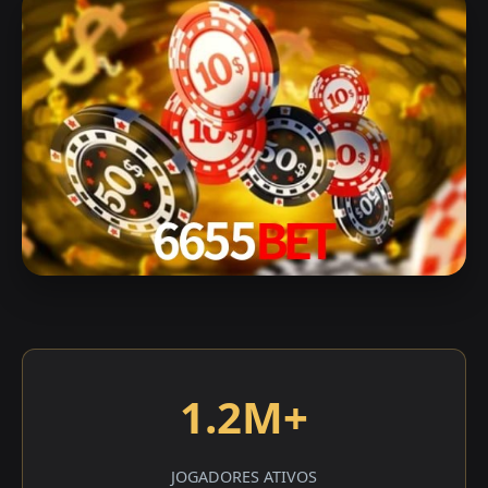
1.2M+
JOGADORES ATIVOS