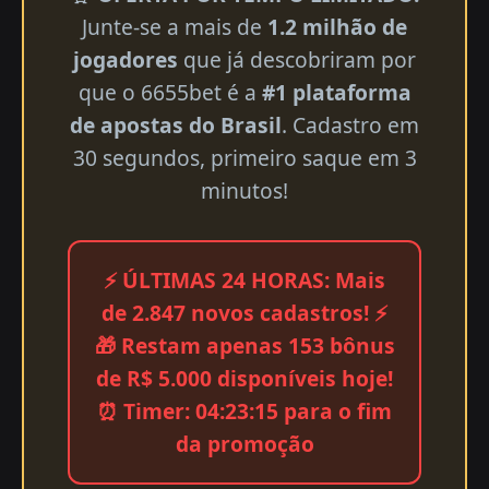
Junte-se a mais de
1.2 milhão de
jogadores
que já descobriram por
que o 6655bet é a
#1 plataforma
de apostas do Brasil
. Cadastro em
30 segundos, primeiro saque em 3
minutos!
⚡ ÚLTIMAS 24 HORAS: Mais
de 2.847 novos cadastros! ⚡
🎁 Restam apenas 153 bônus
de R$ 5.000 disponíveis hoje!
⏰ Timer: 04:23:15 para o fim
da promoção