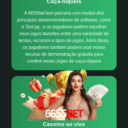
Caça-níqueis
A 6655bet tem parceria com muitos dos
principais desenvolvedores de software, como
a Slot pg , e os jogadores podem escolher
seus jogos favoritos entre uma variedade de
temas, recursos e tipos de jogos. Além disso,
os jogadores também podem usar nosso
recurso de demonstração gratuita para
conferir esses jogos de caça-níqueis
Cassino ao vivo