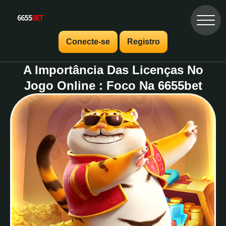
Conecte-se
Registro
A Importância Das Licenças No
Jogo Online : Foco Na 6655bet