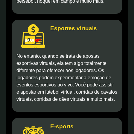
beisebol, hóquei em campo e muito mais.
Esportes virtuais
No entanto, quando se trata de apostas
esportivas virtuais, ela tem algo totalmente
diferente para oferecer aos jogadores. Os
jogadores podem experimentar a emoção de
eventos esportivos ao vivo. Você pode assistir
e apostar em futebol virtual, corridas de cavalos
virtuais, corridas de cães virtuais e muito mais.
E-sports