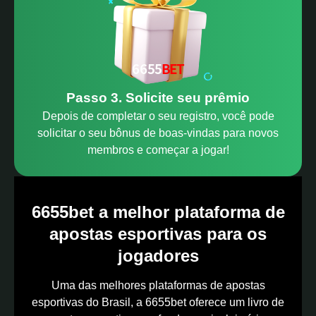
Passo 3. Solicite seu prêmio
Depois de completar o seu registro, você pode
solicitar o seu bônus de boas-vindas para novos
membros e começar a jogar!
6655bet a melhor plataforma de
apostas esportivas para os
jogadores
Uma das melhores plataformas de apostas
esportivas do Brasil, a 6655bet oferece um livro de