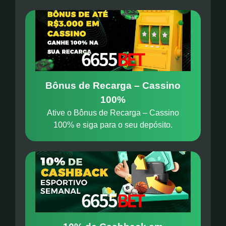
Bônus de Recarga – Cassino
100%
Ative o Bônus de Recarga – Cassino
100% e siga para o seu depósito.