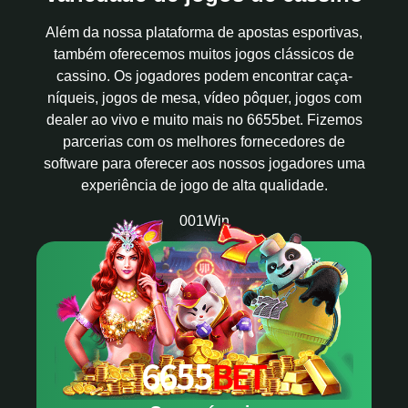
Além da nossa plataforma de apostas esportivas,
também oferecemos muitos jogos clássicos de
cassino. Os jogadores podem encontrar caça-
níqueis, jogos de mesa, vídeo pôquer, jogos com
dealer ao vivo e muito mais no 6655bet. Fizemos
parcerias com os melhores fornecedores de
software para oferecer aos nossos jogadores uma
experiência de jogo de alta qualidade.
001Win