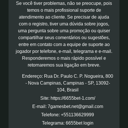
Se você tiver problemas, não se preocupe, pois
temos o mais profissional suporte de
atendimento ao cliente. Se precisar de ajuda
com o registro, tiver uma dúvida sobre jogos,
uma pergunta sobre uma promoção ou quiser
compartilhar seus comentários ou sugestões,
entre em contato com a equipe de suporte ao
jogador por telefone, e-mail, telegrama e e-mail.
Responderemos o mais rápido possível e
retornaremos sua ligação em breve.
Endereço: Rua Dr. Paulo C. P. Nogueira, 800
- Nova Campinas, Campinas - SP, 13092-
104, Brasil
Site: https://6655bet-1.com/
E-mail:
7gamesbet.net@gmail.com
Telefone: +551136629999
Telegrama: 6655bet login